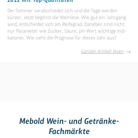
Der Sommer verab­schiedet sich und die Tage werden
kürzer. Jetzt beginnt die Weinlese. Wie gut ein Jahr­gang
wird, entscheidet sich am Reife­grad. Daneben sind nicht
nur Para­meter wie Zucker, Säure, pH-Wert wichtige Indi­
katoren. Wie sieht die Prognose für dieses Jahr aus?
Gute
Ganzen Artikel lesen
Nachri
für
Rebenf
Weinj
2012
mit
Top-
Qualit
Mebold Wein- und Getränke-
Fachmärkte