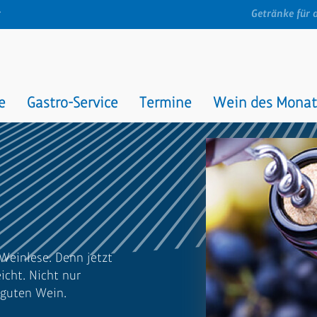
t
Getränke für 
e
Gastro-Service
Termine
Wein des Monat
Weinlese. Denn jetzt
cht. Nicht nur
 guten Wein.