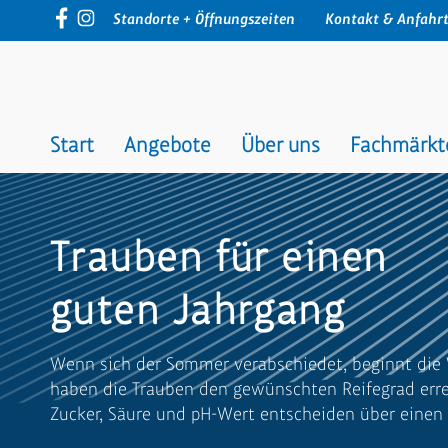
Navigation
Standorte + Öffnungszeiten
Kontakt & Anfahr
überspringen
Navigation
überspringen
Start
Angebote
Über uns
Fachmärkt
Trauben für einen
guten Jahrgang
Wenn sich der Sommer verabschiedet, beginnt die 
haben die Trauben den gewünschten Reifegrad errei
Zucker, Säure und pH-Wert entscheiden über einen