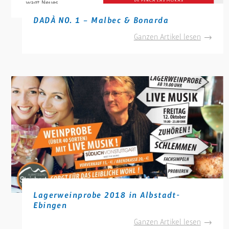
DADÀ NO. 1 – Malbec & Bonarda
DADÀ
Ganzen Artikel lesen
NO.
1
–
Malbec
&
Bonarda
Lagerweinprobe 2018 in Albstadt-
Ebingen
Lagerwe
Ganzen Artikel lesen