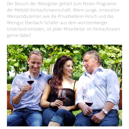
Der Besuch der Weingüter gehört zum festen Programm
der Mebold-Verkaufsmannschaft. Wenn junge, innovative
Weinproduzenten wie die Privatkellerei Hirsch und das
Weingut Eberbach-Schäfer aus dem württemberger
Unterland einladen, ist jeder Mitarbeiter im Verkaufsteam
gerne dabei!