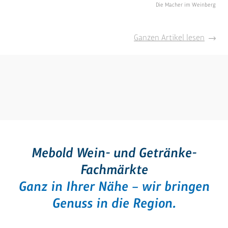
Die Macher im Weinberg
Mebold
Ganzen Artikel lesen
Team
fährt
zu
den
Winzer
Mebold Wein- und Getränke-
Fachmärkte
Ganz in Ihrer Nähe – wir bringen
Genuss in die Region.