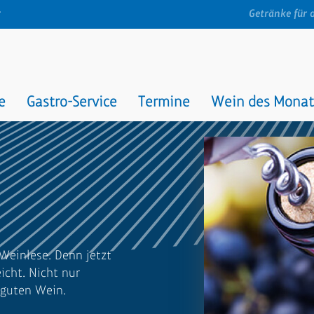
t
Getränke für 
e
Gastro-Service
Termine
Wein des Monat
Weinlese. Denn jetzt
cht. Nicht nur
 guten Wein.