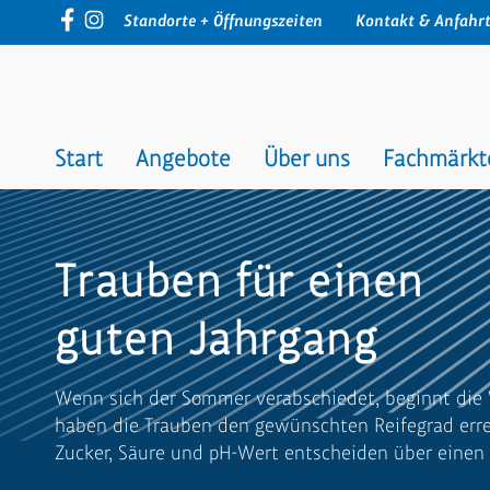
Navigation
Standorte + Öffnungszeiten
Kontakt & Anfahr
überspringen
Navigation
überspringen
Start
Angebote
Über uns
Fachmärkt
Trauben für einen
guten Jahrgang
Wenn sich der Sommer verabschiedet, beginnt die 
haben die Trauben den gewünschten Reifegrad errei
Zucker, Säure und pH-Wert entscheiden über einen