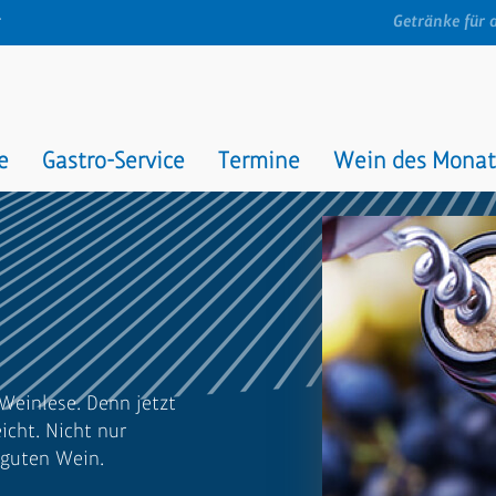
t
Getränke für 
e
Gastro-Service
Termine
Wein des Monat
Weinlese. Denn jetzt
cht. Nicht nur
 guten Wein.