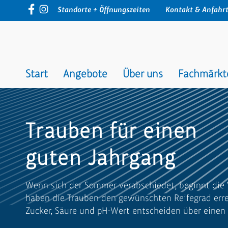
Navigation
Standorte + Öffnungszeiten
Kontakt & Anfahr
überspringen
Navigation
überspringen
Start
Angebote
Über uns
Fachmärkt
Trauben für einen
guten Jahrgang
Wenn sich der Sommer verabschiedet, beginnt die 
haben die Trauben den gewünschten Reifegrad errei
Zucker, Säure und pH-Wert entscheiden über einen