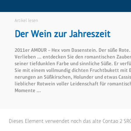
Artikel lesen
Der Wein zur Jahreszeit
2011er AMOUR – Hex vom Dasenstein. Der süße Rote
Verlieben ... ent­decken Sie den roman­tischen Zaube
seiner tief­dunklen Farbe und sinn­liche Süße. Er verf
Sie mit einem voll­mundig dichten Frucht­bukett mit E
nerungen an Süß­kirschen, Holunder und etwas Cassis
lieblicher Rot­wein voller Leiden­schaft für roman­tisc
Momente ...
Dieses Element verwendet noch das alte Contao 2 SRC